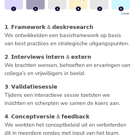
𝟭. 𝗙𝗿𝗮𝗺𝗲𝘄𝗼𝗿𝗸 & 𝗱𝗲𝘀𝗸𝗿𝗲𝘀𝗲𝗮𝗿𝗰𝗵
We ontwikkelden een basisframework op basis
van best practices en strategische uitgangspunten.
𝟮. 𝗜𝗻𝘁𝗲𝗿𝘃𝗶𝗲𝘄𝘀 𝗶𝗻𝘁𝗲𝗿𝗻 & 𝗲𝘅𝘁𝗲𝗿𝗻
We brachten wensen, behoeften en ervaringen van
collega’s en vrijwilligers in beeld.
𝟯. 𝗩𝗮𝗹𝗶𝗱𝗮𝘁𝗶𝗲𝘀𝗲𝘀𝘀𝗶𝗲
Tijdens een interactieve sessie toetsten we
inzichten en scherpten we samen de koers aan.
𝟰. 𝗖𝗼𝗻𝗰𝗲𝗽𝘁𝘃𝗲𝗿𝘀𝗶𝗲 & 𝗳𝗲𝗲𝗱𝗯𝗮𝗰𝗸
We werkten het conceptbeleid uit en verbeterden
dit in meerdere rondes met input van het team.