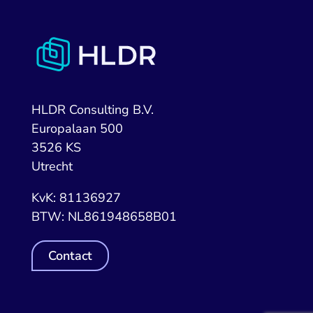
HLDR Consulting B.V.
Europalaan 500
3526 KS
Utrecht
KvK: 81136927
BTW: NL861948658B01
Contact