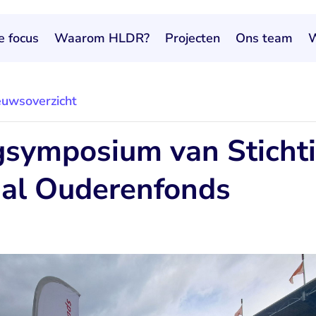
e focus
Waarom HLDR?
Projecten
Ons team
W
euwsoverzicht
symposium van Sticht
aal Ouderenfonds